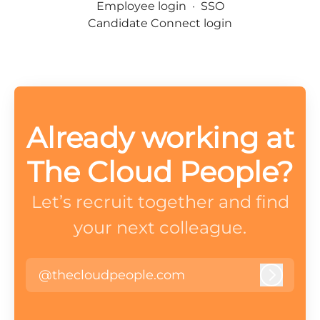
Employee login
·
SSO
Candidate Connect login
Already working at
The Cloud People?
Let’s recruit together and find
your next colleague.
@thecloudpeople.com
Log in