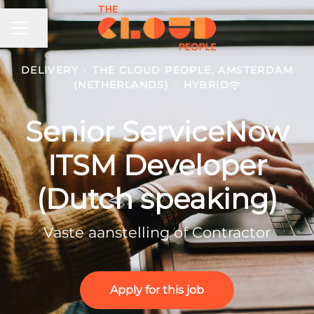
CAREER MENU
Share page
DELIVERY
·
THE CLOUD PEOPLE, AMSTERDAM
(NETHERLANDS)
·
HYBRID
Senior ServiceNow
ITSM Developer
(Dutch speaking)
Vaste aanstelling of Contractor
Apply for this job